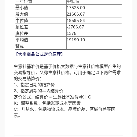
一年位置
中低位
最小值
17525.00
最大值
21666.67
中位值
19595.84
顶位差
-2766.67
底位差
1375
平均值
19190.10
警戒
【大宗商品公式定价原理】
生意社基准价是基于价格大数据与生意社价格模型产生的
交易指导价，又称生意社价格。可用于确定以下两种需求
的交易结算价：
1、指定日期的结算价
2、指定周期的平均结算价
定价公式：结算价 = 生意社基准价×K＋C
K：调整系数，包括账期成本等因素。
C：升贴水，包括物流成本、品牌价差、区域价差等因
素。