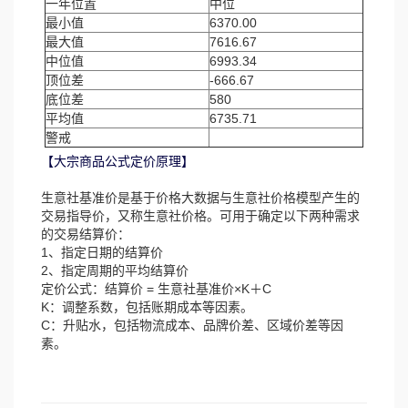
一年位置
中位
最小值
6370.00
最大值
7616.67
中位值
6993.34
顶位差
-666.67
底位差
580
平均值
6735.71
警戒
【大宗商品公式定价原理】
生意社基准价是基于价格大数据与生意社价格模型产生的
交易指导价，又称生意社价格。可用于确定以下两种需求
的交易结算价：
1、指定日期的结算价
2、指定周期的平均结算价
定价公式：结算价 = 生意社基准价×K＋C
K：调整系数，包括账期成本等因素。
C：升贴水，包括物流成本、品牌价差、区域价差等因
素。