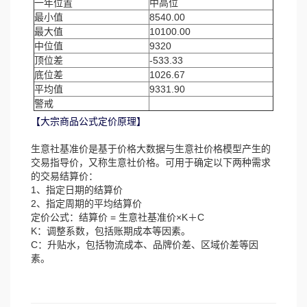
一年位置
中高位
最小值
8540.00
最大值
10100.00
中位值
9320
顶位差
-533.33
底位差
1026.67
平均值
9331.90
警戒
【大宗商品公式定价原理】
生意社基准价是基于价格大数据与生意社价格模型产生的
交易指导价，又称生意社价格。可用于确定以下两种需求
的交易结算价：
1、指定日期的结算价
2、指定周期的平均结算价
定价公式：结算价 = 生意社基准价×K＋C
K：调整系数，包括账期成本等因素。
C：升贴水，包括物流成本、品牌价差、区域价差等因
素。