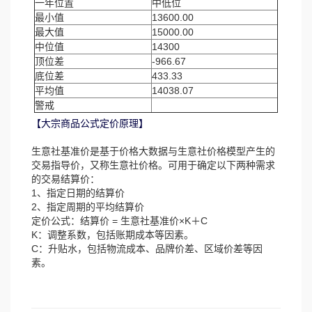
一年位置
中低位
最小值
13600.00
最大值
15000.00
中位值
14300
顶位差
-966.67
底位差
433.33
平均值
14038.07
警戒
【大宗商品公式定价原理】
生意社基准价是基于价格大数据与生意社价格模型产生的
交易指导价，又称生意社价格。可用于确定以下两种需求
的交易结算价：
1、指定日期的结算价
2、指定周期的平均结算价
定价公式：结算价 = 生意社基准价×K＋C
K：调整系数，包括账期成本等因素。
C：升贴水，包括物流成本、品牌价差、区域价差等因
素。