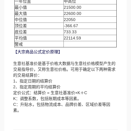
一年位置
中高位
最小值
21500.00
最大值
22600.00
中位值
22050
顶位差
-366.67
底位差
733.33
平均值
22114.59
警戒
【大宗商品公式定价原理】
生意社基准价是基于价格大数据与生意社价格模型产生的
交易指导价，又称生意社价格。可用于确定以下两种需求
的交易结算价：
1、指定日期的结算价
2、指定周期的平均结算价
定价公式：结算价 = 生意社基准价×K＋C
K：调整系数，包括账期成本等因素。
C：升贴水，包括物流成本、品牌价差、区域价差等因
素。