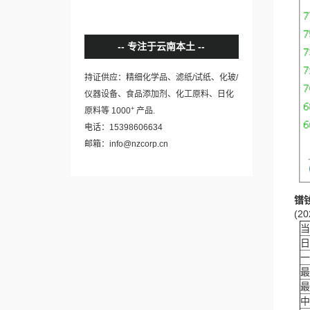
专注于云南本土
持证供应：精细化学品、滤纸/试纸、化玻/
仪器设备、食品添加剂、化工原料、日化
+
原料等 1000
产品.
电话：15398606634
邮箱：info@nzcorp.cn
镨
(20
当
日
一
最
最
中