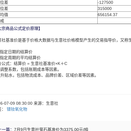
位差
-127500
位差
315000
均值
656154.37
戒
大宗商品公式定价原理】
意社基准价是基于价格大数据与生意社价格模型产生的交易指导价，又称
：
、指定日期的结算价
、指定周期的平均结算价
价公式：结算价 = 生意社基准价×K＋C
：调整系数，包括账期成本等因素。
：升贴水，包括物流成本、品牌价差、区域价差等因素。
26-07-09 08:30:00 来源：生意社
签：
镨钕氧化物
上一篇：
7月9日生意社萤石基准价为3375.00元/吨