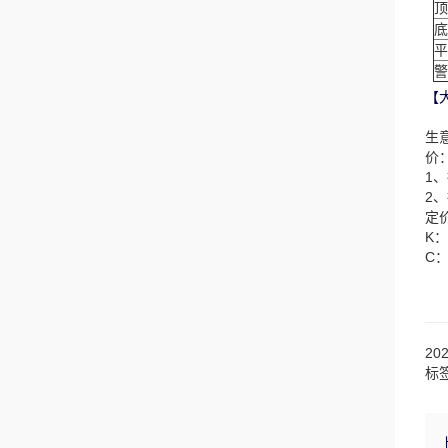
顶
底
平
警
【
生
价
1
2
定
K
C
20
标