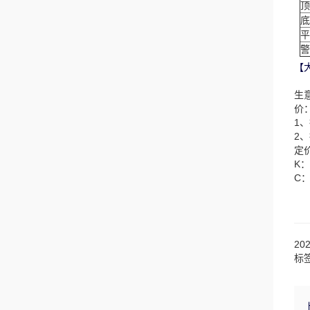
顶
底
平
警
【
生
价
1
2
定
K
C
20
标