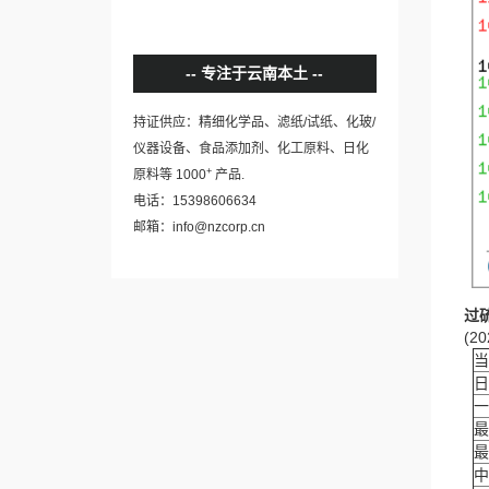
专注于云南本土
持证供应：精细化学品、滤纸/试纸、化玻/
仪器设备、食品添加剂、化工原料、日化
+
原料等 1000
产品.
电话：15398606634
邮箱：info@nzcorp.cn
过
(20
当
日
一
最
最
中