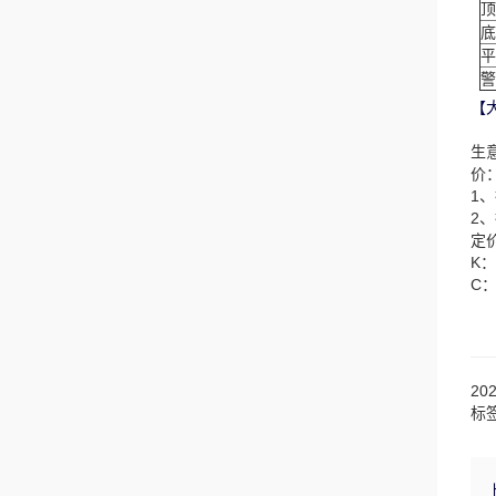
顶
底
平
警
【
生
价
1
2
定
K
C
20
标