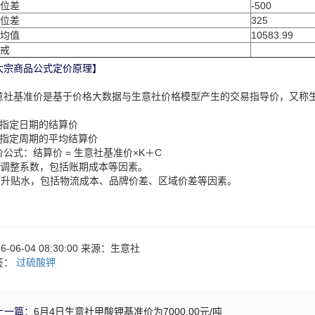
位差
-500
位差
325
均值
10583.99
戒
大宗商品公式定价原理】
意社基准价是基于价格大数据与生意社价格模型产生的交易指导价，又称
：
、指定日期的结算价
、指定周期的平均结算价
价公式：结算价 = 生意社基准价×K＋C
：调整系数，包括账期成本等因素。
：升贴水，包括物流成本、品牌价差、区域价差等因素。
26-06-04 08:30:00 来源：生意社
签：
过硫酸钾
上一篇：
6月4日生意社甲酸钾基准价为7000.00元/吨