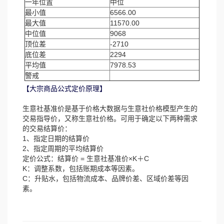
一年位置
中位
最小值
6566.00
最大值
11570.00
中位值
9068
顶位差
-2710
底位差
2294
平均值
7978.53
警戒
【大宗商品公式定价原理】
生意社基准价是基于价格大数据与生意社价格模型产生的
交易指导价，又称生意社价格。可用于确定以下两种需求
的交易结算价：
1、指定日期的结算价
2、指定周期的平均结算价
定价公式：结算价 = 生意社基准价×K＋C
K：调整系数，包括账期成本等因素。
C：升贴水，包括物流成本、品牌价差、区域价差等因
素。