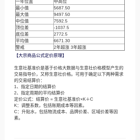
一年位置
中高位
最小值
5687.50
最大值
9497.50
中位值
7592.5
顶位差
-1037.5
底位差
2772.5
平均值
6671.30
警戒
2年超涨 3年超涨
【大宗商品公式定价原理】
生意社基准价是基于价格大数据与生意社价格模型产生的
交易指导价，又称生意社价格。可用于确定以下两种需求
的交易结算价：
1、指定日期的结算价
2、指定周期的平均结算价
定价公式：结算价 = 生意社基准价×K＋C
K：调整系数，包括账期成本等因素。
C：升贴水，包括物流成本、品牌价差、区域价差等因
素。