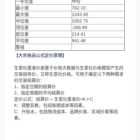
一年位置
中位
最小值
762.10
最大值
1243.40
中位值
1002.75
顶位差
-266.89
底位差
214.41
平均值
941.48
警戒
【大宗商品公式定价原理】
生意社基准价是基于价格大数据与生意社价格模型产生的
交易指导价，又称生意社价格。可用于确定以下两种需求
的交易结算价：
1、指定日期的结算价
2、指定周期的平均结算价
定价公式：结算价 = 生意社基准价×K＋C
K：调整系数，包括账期成本等因素。
C：升贴水，包括物流成本、品牌价差、区域价差等因
素。