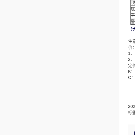
顶
底
平
警
【
生
价
1
2
定
K
C
20
标