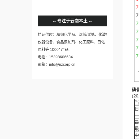
专注于云南本土
持证供应：精细化学品、滤纸/试纸、化玻/
仪器设备、食品添加剂、化工原料、日化
+
原料等 1000
产品.
电话：15398606634
邮箱：info@nzcorp.cn
碘
(20
当
日
一
最
最
中