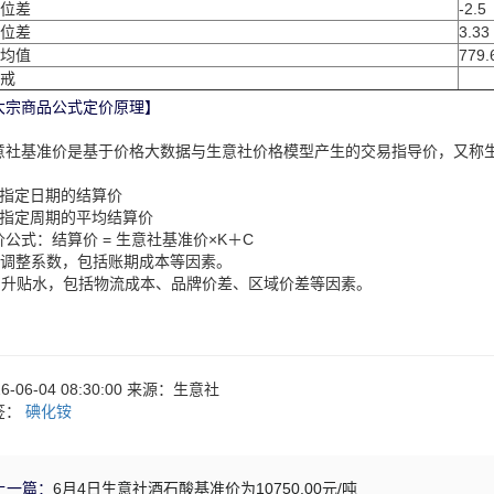
位差
-2.5
位差
3.33
均值
779.
戒
大宗商品公式定价原理】
意社基准价是基于价格大数据与生意社价格模型产生的交易指导价，又称
：
、指定日期的结算价
、指定周期的平均结算价
价公式：结算价 = 生意社基准价×K＋C
：调整系数，包括账期成本等因素。
：升贴水，包括物流成本、品牌价差、区域价差等因素。
26-06-04 08:30:00 来源：生意社
签：
碘化铵
上一篇：
6月4日生意社酒石酸基准价为10750.00元/吨