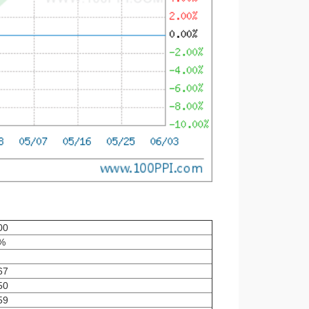
00
%
67
50
59