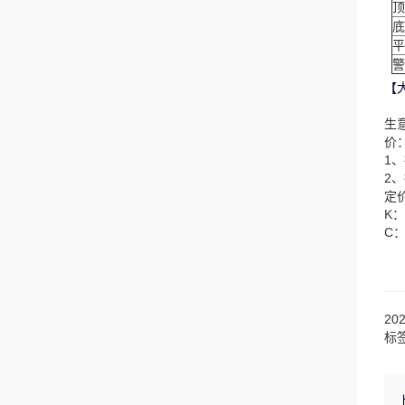
顶
底
平
警
【
生
价
1
2
定
K
C
20
标