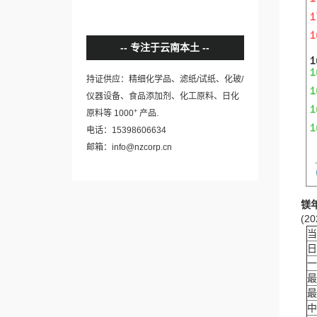
专注于云南本土
持证供应：精细化学品、滤纸/试纸、化玻/
仪器设备、食品添加剂、化工原料、日化
+
原料等 1000
产品.
电话：15398606634
邮箱：info@nzcorp.cn
镁
(20
当
日
一
最
最
中