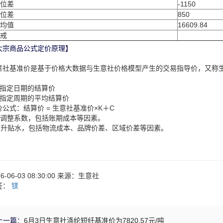
位差
-1150
位差
850
均值
16609.84
戒
大宗商品公式定价原理】
意社基准价是基于价格大数据与生意社价格模型产生的交易指导价，又称
：
、指定日期的结算价
、指定周期的平均结算价
价公式：结算价 = 生意社基准价×K＋C
：调整系数，包括账期成本等因素。
：升贴水，包括物流成本、品牌价差、区域价差等因素。
26-06-03 08:30:00 来源：生意社
签：
镁
上一篇：
6月3日生意社涤纶短纤基准价为7820.57元/吨