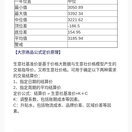
一年位置
中位
最小值
3050.89
最大值
3392.34
中位值
3221.62
顶位差
-186.5
底位差
154.95
平均值
3185.94
警戒
【大宗商品公式定价原理】
生意社基准价是基于价格大数据与生意社价格模型产生的
交易指导价，又称生意社价格。可用于确定以下两种需求
的交易结算价：
1、指定日期的结算价
2、指定周期的平均结算价
定价公式：结算价 = 生意社基准价×K＋C
K：调整系数，包括账期成本等因素。
C：升贴水，包括物流成本、品牌价差、区域价差等因
素。