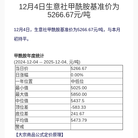
12月4日生意社甲酰胺基准价为
5266.67元/吨
12月4日，生意社甲酰胺基准价为5266.67元/吨，与本月
初持平。
甲酰胺年度统计
(2024-12-04 -- 2025-12-04, 元/吨)
当日价
5266.67
日涨幅
0.00%
一年位置
中低位
最小值
5025.00
最大值
5850.00
中位值
5437.5
顶位差
-583.33
底位差
241.67
平均值
5473.79
警戒
【大宗商品公式定价原理】