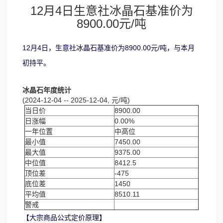
12月4日生意社冰晶石基准价为
8900.00元/吨
12月4日，生意社冰晶石基准价为8900.00元/吨，与本月
初持平。
冰晶石年度统计
(2024-12-04 -- 2025-12-04, 元/吨)
当日价
8900.00
日涨幅
0.00%
一年位置
中高位
最小值
7450.00
最大值
9375.00
中位值
8412.5
顶位差
-475
底位差
1450
平均值
8510.11
警戒
【大宗商品公式定价原理】