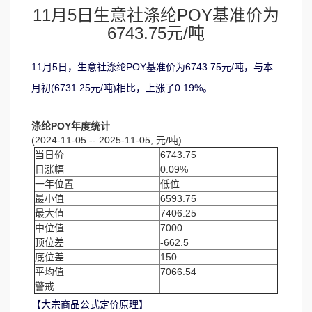
11月5日生意社涤纶POY基准价为
6743.75元/吨
11月5日，生意社涤纶POY基准价为6743.75元/吨，与本
月初(6731.25元/吨)相比，上涨了0.19%。
涤纶POY年度统计
(2024-11-05 -- 2025-11-05, 元/吨)
当日价
6743.75
日涨幅
0.09%
一年位置
低位
最小值
6593.75
最大值
7406.25
中位值
7000
顶位差
-662.5
底位差
150
平均值
7066.54
警戒
【大宗商品公式定价原理】