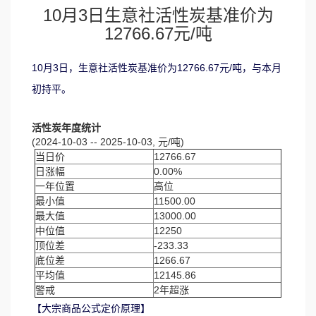
10月3日生意社活性炭基准价为
12766.67元/吨
10月3日，生意社活性炭基准价为12766.67元/吨，与本月
初持平。
活性炭年度统计
(2024-10-03 -- 2025-10-03, 元/吨)
当日价
12766.67
日涨幅
0.00%
一年位置
高位
最小值
11500.00
最大值
13000.00
中位值
12250
顶位差
-233.33
底位差
1266.67
平均值
12145.86
警戒
2年超涨
【大宗商品公式定价原理】