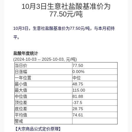
10月3日生意社盐酸基准价为
77.50元/吨
10月3日，生意社盐酸基准价为77.50元/吨，与本月初持
平。
盐酸年度统计
(2024-10-03 -- 2025-10-03, 元/吨)
当日价
77.50
日涨幅
0.00%
一年位置
中位
最小值
48.75
最大值
115.00
中位值
81.88
顶位差
-37.5
底位差
28.75
平均值
74.61
警戒
【大宗商品公式定价原理】