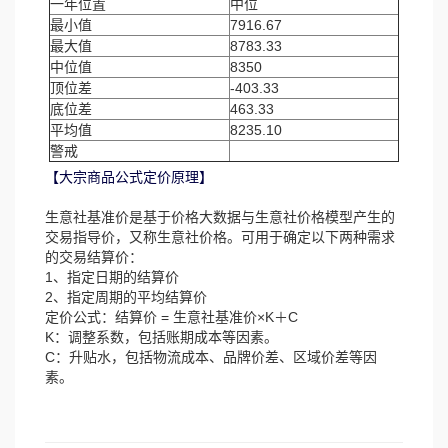
一年位置
中位
最小值
7916.67
最大值
8783.33
中位值
8350
顶位差
-403.33
底位差
463.33
平均值
8235.10
警戒
【大宗商品公式定价原理】
生意社基准价是基于价格大数据与生意社价格模型产生的
交易指导价，又称生意社价格。可用于确定以下两种需求
的交易结算价：
1、指定日期的结算价
2、指定周期的平均结算价
定价公式：结算价 = 生意社基准价×K＋C
K：调整系数，包括账期成本等因素。
C：升贴水，包括物流成本、品牌价差、区域价差等因
素。