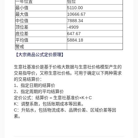
一年位置
低位
最小值
5110.00
最大值
10666.67
中位值
7888.34
顶位差
-4909
底位差
647.67
平均值
5884.18
警戒
【大宗商品公式定价原理】
生意社基准价是基于价格大数据与生意社价格模型产生的
交易指导价，又称生意社价格。可用于确定以下两种需求
的交易结算价：
1、指定日期的结算价
2、指定周期的平均结算价
定价公式：结算价 = 生意社基准价×K＋C
K：调整系数，包括账期成本等因素。
C：升贴水，包括物流成本、品牌价差、区域价差等因
素。