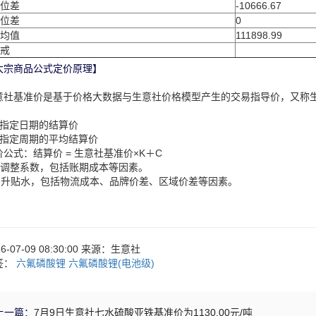
位差
-10666.67
位差
0
均值
111898.99
戒
大宗商品公式定价原理】
意社基准价是基于价格大数据与生意社价格模型产生的交易指导价，又称
：
、指定日期的结算价
、指定周期的平均结算价
价公式：结算价 = 生意社基准价×K＋C
：调整系数，包括账期成本等因素。
：升贴水，包括物流成本、品牌价差、区域价差等因素。
26-07-09 08:30:00 来源：生意社
签：
六氟磷酸锂
六氟磷酸锂(电池级)
上一篇：
7月9日生意社七水硫酸亚铁基准价为1130.00元/吨