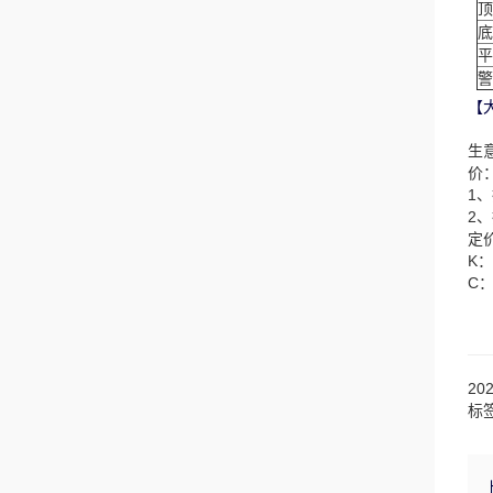
顶
底
平
警
【
生
价
1
2
定
K
C
20
标