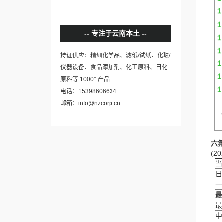
专注于云南本土
持证供应：精细化学品、滤纸/试纸、化玻/
仪器设备、食品添加剂、化工原料、日化
+
原料等 1000
产品.
电话：15398606634
邮箱：info@nzcorp.cn
六
(20
当
日
一
最
最
中