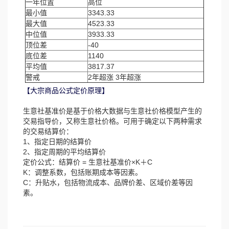
一年位置
高位
最小值
3343.33
最大值
4523.33
中位值
3933.33
顶位差
-40
底位差
1140
平均值
3817.37
警戒
2年超涨 3年超涨
【大宗商品公式定价原理】
生意社基准价是基于价格大数据与生意社价格模型产生的
交易指导价，又称生意社价格。可用于确定以下两种需求
的交易结算价：
1、指定日期的结算价
2、指定周期的平均结算价
定价公式：结算价 = 生意社基准价×K＋C
K：调整系数，包括账期成本等因素。
C：升贴水，包括物流成本、品牌价差、区域价差等因
素。