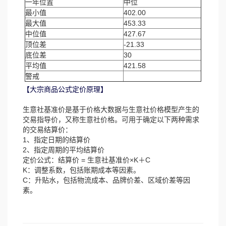
一年位置
中位
最小值
402.00
最大值
453.33
中位值
427.67
顶位差
-21.33
底位差
30
平均值
421.58
警戒
【大宗商品公式定价原理】
生意社基准价是基于价格大数据与生意社价格模型产生的
交易指导价，又称生意社价格。可用于确定以下两种需求
的交易结算价：
1、指定日期的结算价
2、指定周期的平均结算价
定价公式：结算价 = 生意社基准价×K＋C
K：调整系数，包括账期成本等因素。
C：升贴水，包括物流成本、品牌价差、区域价差等因
素。