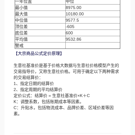
一年位置
中位
最小值
8975.00
最大值
10180.00
中位值
9577.5
顶位差
-605
底位差
600
平均值
9532.86
警戒
【大宗商品公式定价原理】
生意社基准价是基于价格大数据与生意社价格模型产生的
交易指导价，又称生意社价格。可用于确定以下两种需求
的交易结算价：
1、指定日期的结算价
2、指定周期的平均结算价
定价公式：结算价 = 生意社基准价×K＋C
K：调整系数，包括账期成本等因素。
C：升贴水，包括物流成本、品牌价差、区域价差等因
素。