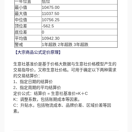
一年位置
低位
最小值
10475.00
最大值
11037.50
中位值
10756.25
顶位差
-562.5
底位差
0
平均值
10942.30
警戒
1年超跌 2年超跌 3年超跌
【大宗商品公式定价原理】
生意社基准价是基于价格大数据与生意社价格模型产生的
交易指导价，又称生意社价格。可用于确定以下两种需求
的交易结算价：
1、指定日期的结算价
2、指定周期的平均结算价
定价公式：结算价 = 生意社基准价×K＋C
K：调整系数，包括账期成本等因素。
C：升贴水，包括物流成本、品牌价差、区域价差等因
素。