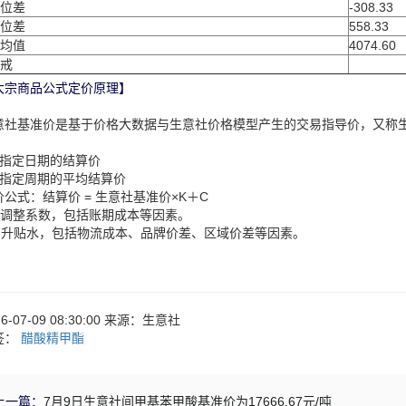
位差
-308.33
位差
558.33
均值
4074.60
戒
大宗商品公式定价原理】
意社基准价是基于价格大数据与生意社价格模型产生的交易指导价，又称
：
、指定日期的结算价
、指定周期的平均结算价
价公式：结算价 = 生意社基准价×K＋C
：调整系数，包括账期成本等因素。
：升贴水，包括物流成本、品牌价差、区域价差等因素。
26-07-09 08:30:00 来源：生意社
签：
醋酸精甲酯
上一篇：
7月9日生意社间甲基苯甲酸基准价为17666.67元/吨