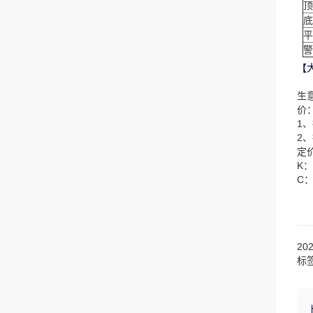
顶
底
平
警
【
生
价
1
2
定
K
C
20
标