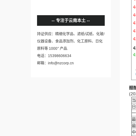
专注于云南本土
持证供应：精细化学品、滤纸/试纸、化玻/
仪器设备、食品添加剂、化工原料、日化
+
原料等 1000
产品.
电话：15398606634
邮箱：info@nzcorp.cn
醋
(20
当
日
一
最
最
中