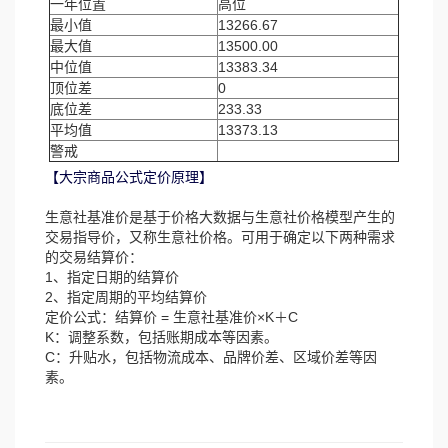
一年位置
高位
最小值
13266.67
最大值
13500.00
中位值
13383.34
顶位差
0
底位差
233.33
平均值
13373.13
警戒
【大宗商品公式定价原理】
生意社基准价是基于价格大数据与生意社价格模型产生的
交易指导价，又称生意社价格。可用于确定以下两种需求
的交易结算价：
1、指定日期的结算价
2、指定周期的平均结算价
定价公式：结算价 = 生意社基准价×K＋C
K：调整系数，包括账期成本等因素。
C：升贴水，包括物流成本、品牌价差、区域价差等因
素。