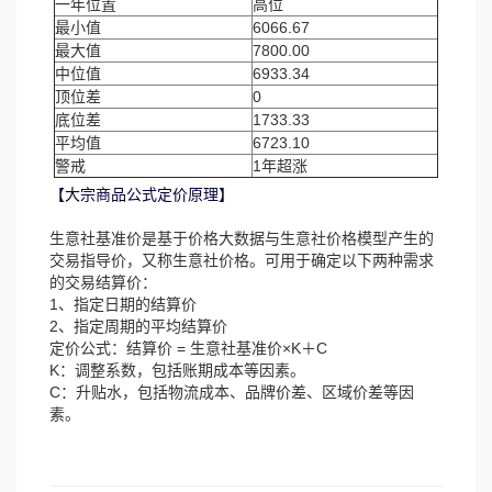
一年位置
高位
最小值
6066.67
最大值
7800.00
中位值
6933.34
顶位差
0
底位差
1733.33
平均值
6723.10
警戒
1年超涨
【大宗商品公式定价原理】
生意社基准价是基于价格大数据与生意社价格模型产生的
交易指导价，又称生意社价格。可用于确定以下两种需求
的交易结算价：
1、指定日期的结算价
2、指定周期的平均结算价
定价公式：结算价 = 生意社基准价×K＋C
K：调整系数，包括账期成本等因素。
C：升贴水，包括物流成本、品牌价差、区域价差等因
素。