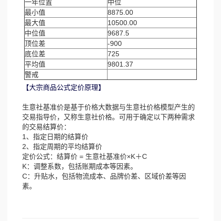
一年位置
中位
最小值
8875.00
最大值
10500.00
中位值
9687.5
顶位差
-900
底位差
725
平均值
9801.37
警戒
【大宗商品公式定价原理】
生意社基准价是基于价格大数据与生意社价格模型产生的
交易指导价，又称生意社价格。可用于确定以下两种需求
的交易结算价：
1、指定日期的结算价
2、指定周期的平均结算价
定价公式：结算价 = 生意社基准价×K＋C
K：调整系数，包括账期成本等因素。
C：升贴水，包括物流成本、品牌价差、区域价差等因
素。