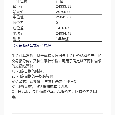
一年位置
高位
最小值
24333.33
最大值
25750.00
中位值
25041.67
顶位差
0
底位差
1416.67
平均值
24934.43
警戒
1年超涨
【大宗商品公式定价原理】
生意社基准价是基于价格大数据与生意社价格模型产生的
交易指导价，又称生意社价格。可用于确定以下两种需求
的交易结算价：
1、指定日期的结算价
2、指定周期的平均结算价
定价公式：结算价 = 生意社基准价×K＋C
K：调整系数，包括账期成本等因素。
C：升贴水，包括物流成本、品牌价差、区域价差等因
素。