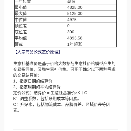
一年位置
高位
最小值
4825.00
最大值
5125.00
中位值
4975
顶位差
0
底位差
300
平均值
4893.58
警戒
1年超涨
【大宗商品公式定价原理】
生意社基准价是基于价格大数据与生意社价格模型产生的
交易指导价，又称生意社价格。可用于确定以下两种需求
的交易结算价：
1、指定日期的结算价
2、指定周期的平均结算价
定价公式：结算价 = 生意社基准价×K＋C
K：调整系数，包括账期成本等因素。
C：升贴水，包括物流成本、品牌价差、区域价差等因
素。