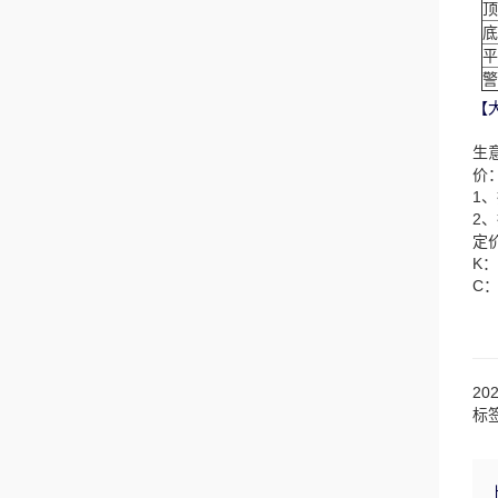
顶
底
平
警
【
生
价
1
2
定
K
C
20
标