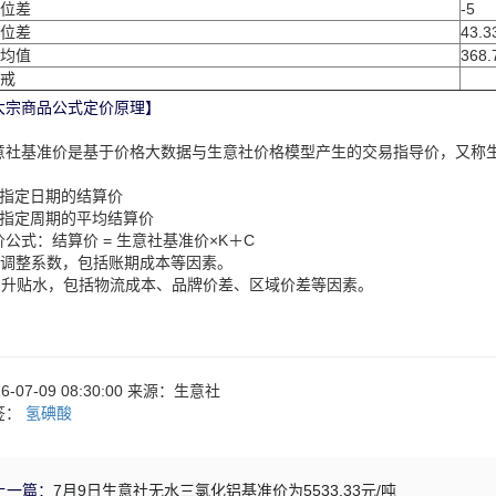
位差
-5
位差
43.3
均值
368.
戒
大宗商品公式定价原理】
意社基准价是基于价格大数据与生意社价格模型产生的交易指导价，又称
：
、指定日期的结算价
、指定周期的平均结算价
价公式：结算价 = 生意社基准价×K＋C
：调整系数，包括账期成本等因素。
：升贴水，包括物流成本、品牌价差、区域价差等因素。
26-07-09 08:30:00 来源：生意社
签：
氢碘酸
上一篇：
7月9日生意社无水三氯化铝基准价为5533.33元/吨