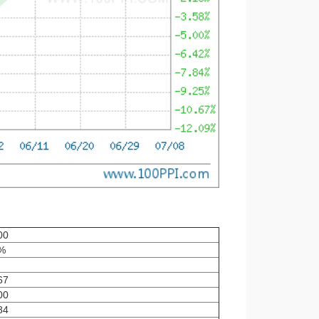
00
%
67
00
84