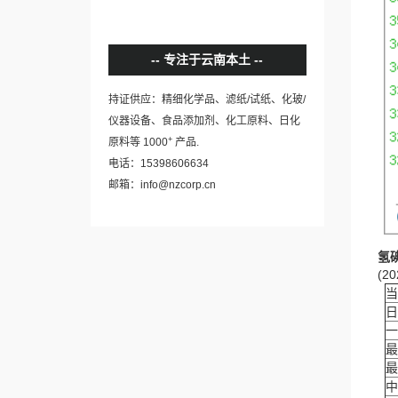
专注于云南本土
持证供应：精细化学品、滤纸/试纸、化玻/
仪器设备、食品添加剂、化工原料、日化
+
原料等 1000
产品.
电话：15398606634
邮箱：info@nzcorp.cn
氢
(20
当
日
一
最
最
中