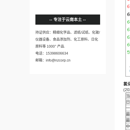
专注于云南本土
持证供应：精细化学品、滤纸/试纸、化玻/
仪器设备、食品添加剂、化工原料、日化
+
原料等 1000
产品.
电话：15398606634
邮箱：info@nzcorp.cn
氯
(20
当
日
一
最
最
中