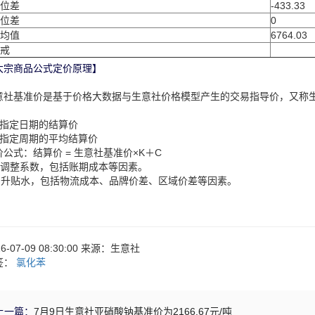
位差
-433.33
位差
0
均值
6764.03
戒
大宗商品公式定价原理】
意社基准价是基于价格大数据与生意社价格模型产生的交易指导价，又称
：
、指定日期的结算价
、指定周期的平均结算价
价公式：结算价 = 生意社基准价×K＋C
：调整系数，包括账期成本等因素。
：升贴水，包括物流成本、品牌价差、区域价差等因素。
26-07-09 08:30:00 来源：生意社
签：
氯化苯
上一篇：
7月9日生意社亚硝酸钠基准价为2166.67元/吨