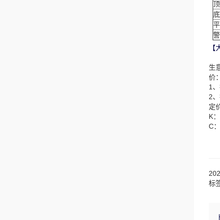
顶
底
平
警
【
生
价
1
2
定
K
C
20
标