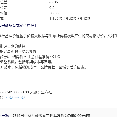
位差
-8.35
位差
0.2
均值
58.06
戒
1年超跌 2年超跌 3年超跌
大宗商品公式定价原理】
意社基准价是基于价格大数据与生意社价格模型产生的交易指导价，又称
：
、指定日期的结算价
、指定周期的平均结算价
价公式：结算价 = 生意社基准价×K＋C
：调整系数，包括账期成本等因素。
：升贴水，包括物流成本、品牌价差、区域价差等因素。
26-07-09 08:30:00 来源：生意社
签：
香菇
干香菇
上一篇：
7月9日生意社磷酸氢二钾基准价为7650.00元/吨