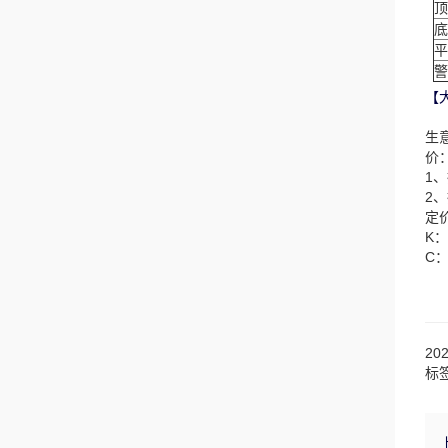
顶
底
平
警
【
生
价
1
2
定
K
C
20
标