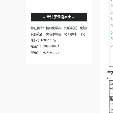
专注于云南本土
持证供应：精细化学品、滤纸/试纸、化玻/
仪器设备、食品添加剂、化工原料、日化
+
原料等 1000
产品.
电话：15398606634
邮箱：info@nzcorp.cn
干
(20
当
日
一
最
最
中