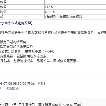
位差
0
位差
112.5
均值
483.25
戒
1年超涨 2年超涨 3年超涨
大宗商品公式定价原理】
意社基准价是基于价格大数据与生意社价格模型产生的交易指导价，又称
：
、指定日期的结算价
、指定周期的平均结算价
价公式：结算价 = 生意社基准价×K＋C
：调整系数，包括账期成本等因素。
：升贴水，包括物流成本、品牌价差、区域价差等因素。
26-07-09 08:30:00 来源：生意社
签：
次氯酸钠
上一篇：
7月9日生意社乙二醇丁醚基准价为8928.57元/吨