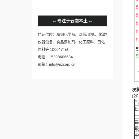
专注于云南本土
持证供应：精细化学品、滤纸/试纸、化玻/
仪器设备、食品添加剂、化工原料、日化
+
原料等 1000
产品.
电话：15398606634
邮箱：info@nzcorp.cn
次
(20
当
日
一
最
最
中