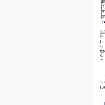
顶
底
平
警
【
生
价
1
2
定
K
C
20
标