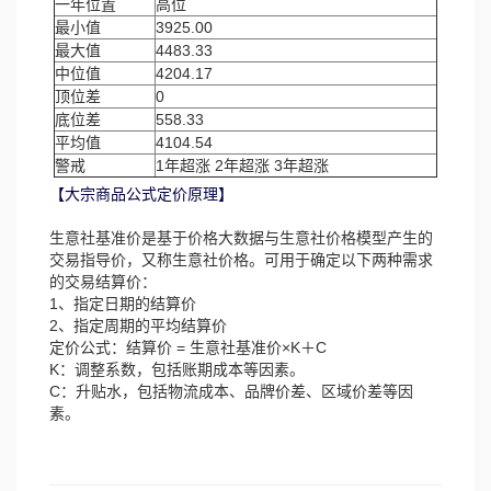
一年位置
高位
最小值
3925.00
最大值
4483.33
中位值
4204.17
顶位差
0
底位差
558.33
平均值
4104.54
警戒
1年超涨 2年超涨 3年超涨
【大宗商品公式定价原理】
生意社基准价是基于价格大数据与生意社价格模型产生的
交易指导价，又称生意社价格。可用于确定以下两种需求
的交易结算价：
1、指定日期的结算价
2、指定周期的平均结算价
定价公式：结算价 = 生意社基准价×K＋C
K：调整系数，包括账期成本等因素。
C：升贴水，包括物流成本、品牌价差、区域价差等因
素。