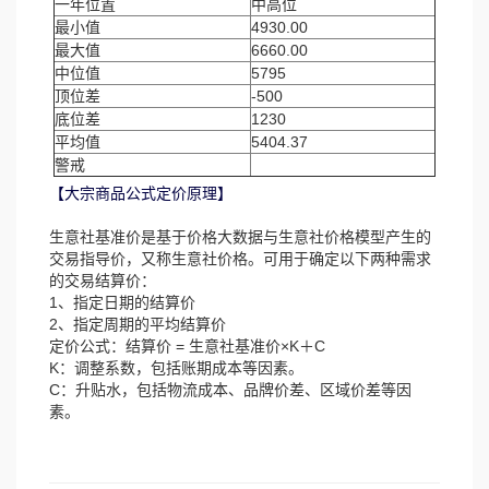
一年位置
中高位
最小值
4930.00
最大值
6660.00
中位值
5795
顶位差
-500
底位差
1230
平均值
5404.37
警戒
【大宗商品公式定价原理】
生意社基准价是基于价格大数据与生意社价格模型产生的
交易指导价，又称生意社价格。可用于确定以下两种需求
的交易结算价：
1、指定日期的结算价
2、指定周期的平均结算价
定价公式：结算价 = 生意社基准价×K＋C
K：调整系数，包括账期成本等因素。
C：升贴水，包括物流成本、品牌价差、区域价差等因
素。