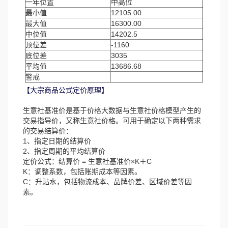
一年位置
中高位
最小值
12105.00
最大值
16300.00
中位值
14202.5
顶位差
-1160
底位差
3035
平均值
13686.68
警戒
【大宗商品公式定价原理】
生意社基准价是基于价格大数据与生意社价格模型产生的
交易指导价，又称生意社价格。可用于确定以下两种需求
的交易结算价：
1、指定日期的结算价
2、指定周期的平均结算价
定价公式：结算价 = 生意社基准价×K＋C
K：调整系数，包括账期成本等因素。
C：升贴水，包括物流成本、品牌价差、区域价差等因
素。