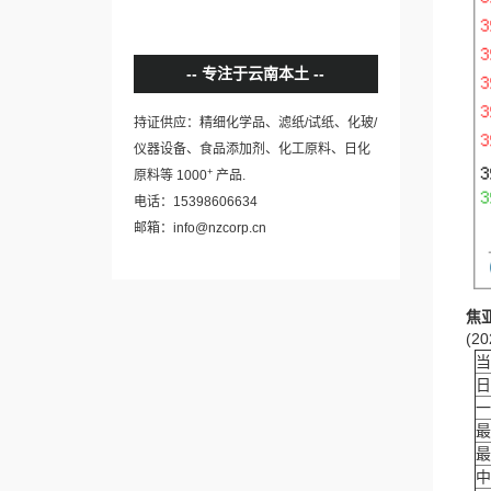
专注于云南本土
持证供应：精细化学品、滤纸/试纸、化玻/
仪器设备、食品添加剂、化工原料、日化
+
原料等 1000
产品.
电话：15398606634
邮箱：info@nzcorp.cn
焦
(20
当
日
一
最
最
中