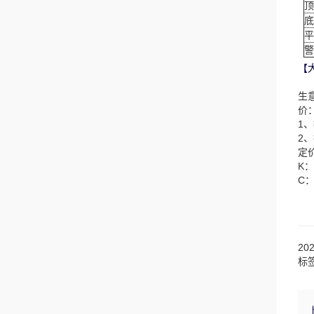
顶
底
平
警
【
生
价
1
2
定
K
C
20
标