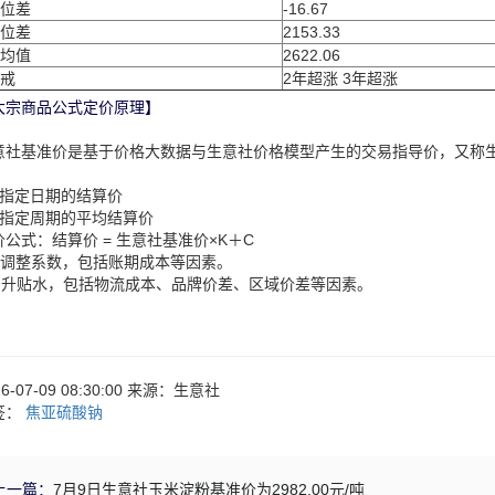
位差
-16.67
位差
2153.33
均值
2622.06
戒
2年超涨 3年超涨
大宗商品公式定价原理】
意社基准价是基于价格大数据与生意社价格模型产生的交易指导价，又称
：
、指定日期的结算价
、指定周期的平均结算价
价公式：结算价 = 生意社基准价×K＋C
：调整系数，包括账期成本等因素。
：升贴水，包括物流成本、品牌价差、区域价差等因素。
26-07-09 08:30:00 来源：生意社
签：
焦亚硫酸钠
上一篇：
7月9日生意社玉米淀粉基准价为2982.00元/吨