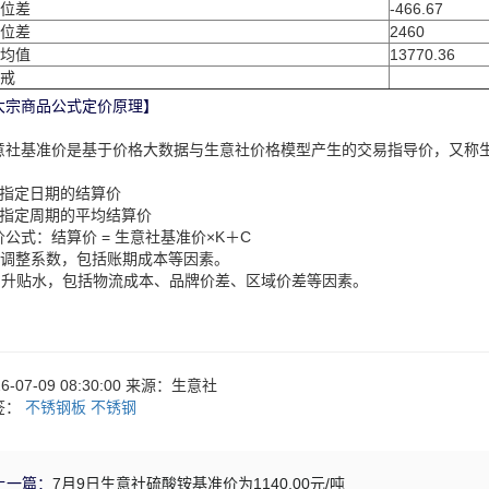
位差
-466.67
位差
2460
均值
13770.36
戒
大宗商品公式定价原理】
意社基准价是基于价格大数据与生意社价格模型产生的交易指导价，又称
：
、指定日期的结算价
、指定周期的平均结算价
价公式：结算价 = 生意社基准价×K＋C
：调整系数，包括账期成本等因素。
：升贴水，包括物流成本、品牌价差、区域价差等因素。
26-07-09 08:30:00 来源：生意社
签：
不锈钢板
不锈钢
上一篇：
7月9日生意社硫酸铵基准价为1140.00元/吨