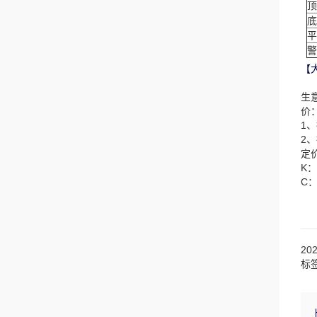
顶
底
平
警
【
生
价
1
2
定
K
C
20
标