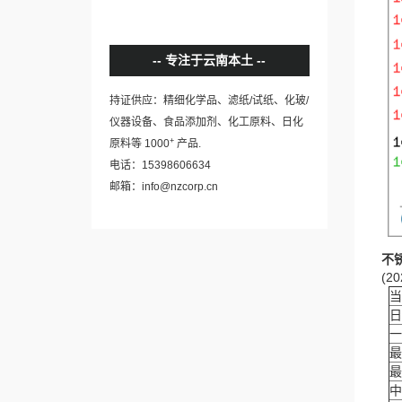
专注于云南本土
持证供应：精细化学品、滤纸/试纸、化玻/
仪器设备、食品添加剂、化工原料、日化
+
原料等 1000
产品.
电话：15398606634
邮箱：info@nzcorp.cn
不
(20
当
日
一
最
最
中