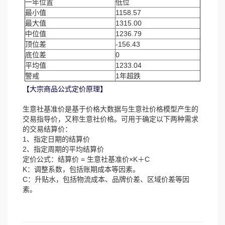
一年位置
低位
最小值
1158.57
最大值
1315.00
中位值
1236.79
顶位差
-156.43
底位差
0
平均值
1233.04
警戒
1年超跌
【大宗商品公式定价原理】
生意社基准价是基于价格大数据与生意社价格模型产生的
交易指导价，又称生意社价格。可用于确定以下两种需求
的交易结算价：
1、指定日期的结算价
2、指定周期的平均结算价
定价公式：结算价 = 生意社基准价×K＋C
K：调整系数，包括账期成本等因素。
C：升贴水，包括物流成本、品牌价差、区域价差等因
素。