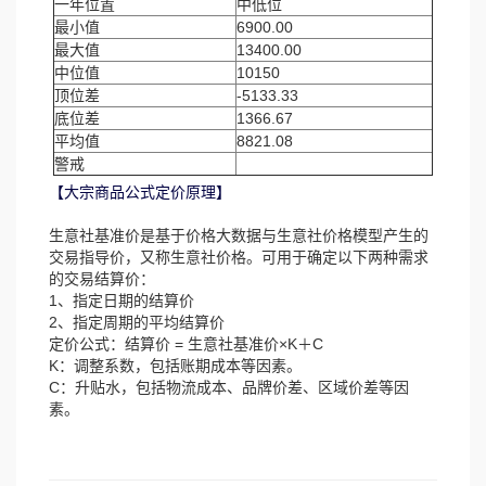
一年位置
中低位
最小值
6900.00
最大值
13400.00
中位值
10150
顶位差
-5133.33
底位差
1366.67
平均值
8821.08
警戒
【大宗商品公式定价原理】
生意社基准价是基于价格大数据与生意社价格模型产生的
交易指导价，又称生意社价格。可用于确定以下两种需求
的交易结算价：
1、指定日期的结算价
2、指定周期的平均结算价
定价公式：结算价 = 生意社基准价×K＋C
K：调整系数，包括账期成本等因素。
C：升贴水，包括物流成本、品牌价差、区域价差等因
素。