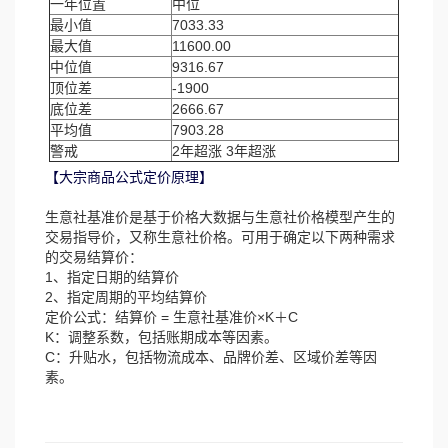
一年位置
中位
最小值
7033.33
最大值
11600.00
中位值
9316.67
顶位差
-1900
底位差
2666.67
平均值
7903.28
警戒
2年超涨 3年超涨
【大宗商品公式定价原理】
生意社基准价是基于价格大数据与生意社价格模型产生的
交易指导价，又称生意社价格。可用于确定以下两种需求
的交易结算价：
1、指定日期的结算价
2、指定周期的平均结算价
定价公式：结算价 = 生意社基准价×K＋C
K：调整系数，包括账期成本等因素。
C：升贴水，包括物流成本、品牌价差、区域价差等因
素。