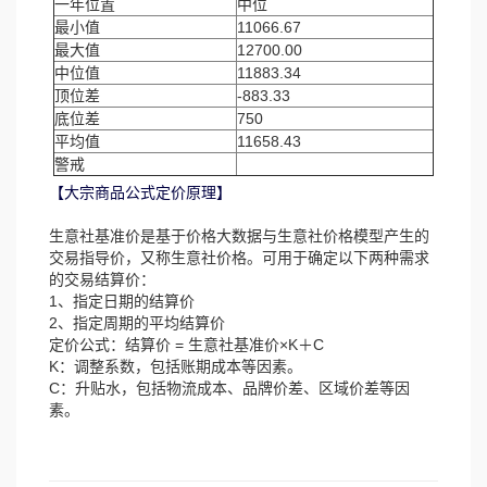
一年位置
中位
最小值
11066.67
最大值
12700.00
中位值
11883.34
顶位差
-883.33
底位差
750
平均值
11658.43
警戒
【大宗商品公式定价原理】
生意社基准价是基于价格大数据与生意社价格模型产生的
交易指导价，又称生意社价格。可用于确定以下两种需求
的交易结算价：
1、指定日期的结算价
2、指定周期的平均结算价
定价公式：结算价 = 生意社基准价×K＋C
K：调整系数，包括账期成本等因素。
C：升贴水，包括物流成本、品牌价差、区域价差等因
素。