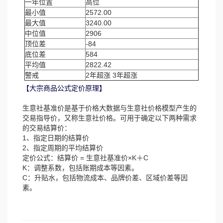
一年位置
高位
最小值
2572.00
最大值
3240.00
中位值
2906
顶位差
-84
底位差
584
平均值
2822.42
警戒
2年超涨 3年超涨
【大宗商品公式定价原理】
生意社基准价是基于价格大数据与生意社价格模型产生的
交易指导价，又称生意社价格。可用于确定以下两种需求
的交易结算价：
1、指定日期的结算价
2、指定周期的平均结算价
定价公式：结算价 = 生意社基准价×K＋C
K：调整系数，包括账期成本等因素。
C：升贴水，包括物流成本、品牌价差、区域价差等因
素。