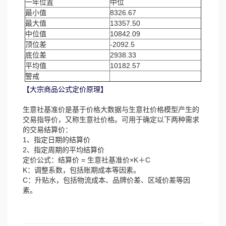
一年位置
中位
最小值
8326.67
最大值
13357.50
中位值
10842.09
顶位差
-2092.5
底位差
2938.33
平均值
10182.57
警戒
【大宗商品公式定价原理】
生意社基准价是基于价格大数据与生意社价格模型产生的
交易指导价，又称生意社价格。可用于确定以下两种需求
的交易结算价：
1、指定日期的结算价
2、指定周期的平均结算价
定价公式：结算价 = 生意社基准价×K＋C
K：调整系数，包括账期成本等因素。
C：升贴水，包括物流成本、品牌价差、区域价差等因
素。