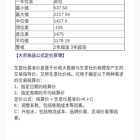
一年位置
高位
最小值
637.50
最大值
2217.50
中位值
1427.5
顶位差
-105
底位差
1475
平均值
1178.19
警戒
2年超涨 3年超涨
【大宗商品公式定价原理】
生意社基准价是基于价格大数据与生意社价格模型产生的
交易指导价，又称生意社价格。可用于确定以下两种需求
的交易结算价：
1、指定日期的结算价
2、指定周期的平均结算价
定价公式：结算价 = 生意社基准价×K＋C
K：调整系数，包括账期成本等因素。
C：升贴水，包括物流成本、品牌价差、区域价差等因
素。