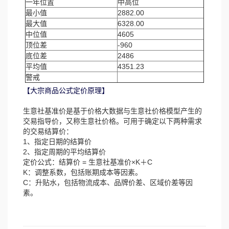
一年位置
中高位
最小值
2882.00
最大值
6328.00
中位值
4605
顶位差
-960
底位差
2486
平均值
4351.23
警戒
【大宗商品公式定价原理】
生意社基准价是基于价格大数据与生意社价格模型产生的
交易指导价，又称生意社价格。可用于确定以下两种需求
的交易结算价：
1、指定日期的结算价
2、指定周期的平均结算价
定价公式：结算价 = 生意社基准价×K＋C
K：调整系数，包括账期成本等因素。
C：升贴水，包括物流成本、品牌价差、区域价差等因
素。