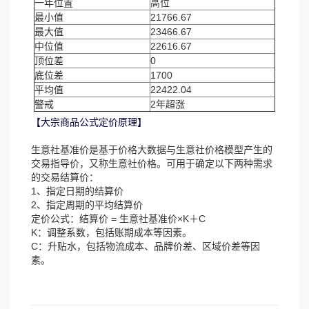
一年位置
高位
最小值
21766.67
最大值
23466.67
中位值
22616.67
顶位差
0
底位差
1700
平均值
22422.04
警戒
2年超涨
【大宗商品公式定价原理】
生意社基准价是基于价格大数据与生意社价格模型产生的
交易指导价，又称生意社价格。可用于确定以下两种需求
的交易结算价：
1、指定日期的结算价
2、指定周期的平均结算价
定价公式：结算价 = 生意社基准价×K＋C
K：调整系数，包括账期成本等因素。
C：升贴水，包括物流成本、品牌价差、区域价差等因
素。